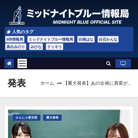
コ
ン
テ
ン
人気のタグ
ツ
MB情報局
ミッドナイトブルー情報局
白桃はな
白石かんな
へ
真白みのり
みひな
ドッキリ
ス
キ
ッ
発表
プ
ホーム
【重大発表】あの企画に異変が…
かんにゃ更衣室
重大発表