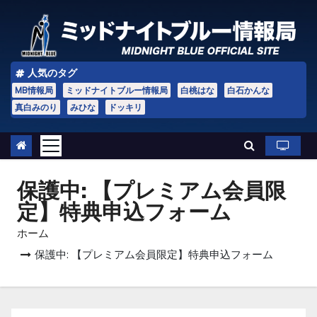
コ
ン
テ
ン
人気のタグ
ツ
MB情報局
ミッドナイトブルー情報局
白桃はな
白石かんな
へ
真白みのり
みひな
ドッキリ
ス
キ
ッ
保護中: 【プレミアム会員限
プ
定】特典申込フォーム
ホーム
保護中: 【プレミアム会員限定】特典申込フォーム