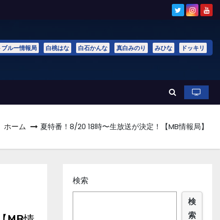
トブルー情報局
白桃はな
白石かんな
真白みのり
みひな
ドッキリ
ホーム
夏特番！8/20 18時〜生放送が決定！【MB情報局】
検索
検
索
【MB情