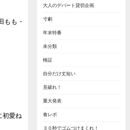
大人のデパート貸切企画
寸劇
田もも・
年末特番
未分類
検証
自分だけ丈短い
見破れ！
重大発表
食レポ
トに初愛ね
３０秒でゴムつけまくれ！