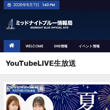
コ
2026年8月7日
1:40 PM
ン
テ
ン
ツ
へ
ス
WELCOME
SNS情報
イベント情報
キ
ッ
YouTubeLIVE生放送
プ
YOUTUBELIVE生放送